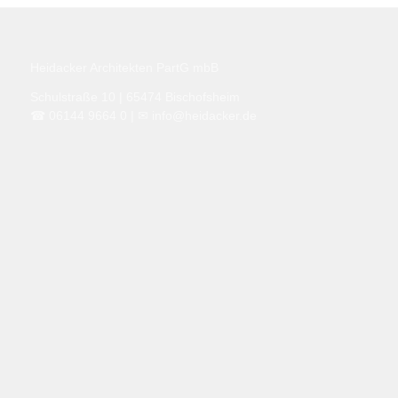
Heidacker Architekten PartG mbB
Schulstraße 10 | 65474 Bischofsheim
☎ 06144 9664 0 |
✉
info@heidacker.de