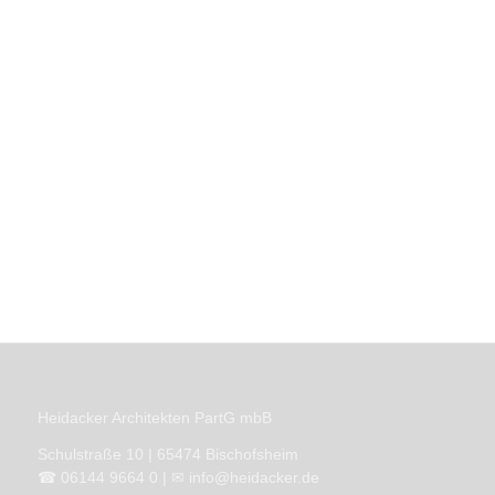
Heidacker Architekten PartG mbB
Schulstraße 10 | 65474 Bischofsheim
☎ 06144 9664 0 |
✉
info@heidacker.de